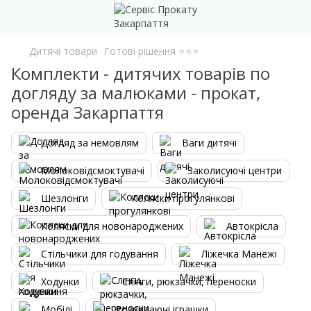
Дитячі товари
Готові рішення ⭐⭐⭐
Комплекти - дитячих товарів по
догляду за малюками - прокат,
оренда Закарпаття
Догляд за немовлям
Ваги дитячі
Молоковідсмоктувачі
Заколисуючі центри
Шезлонги
Коляски прогулянкові
Коляски для новонароджених
Автокрісла
Стільчики для годування
Ліжечка Манежі
Ходунки
Слінги, рюкзачки, переноски
Мобілі
Розвиваючі іграшки