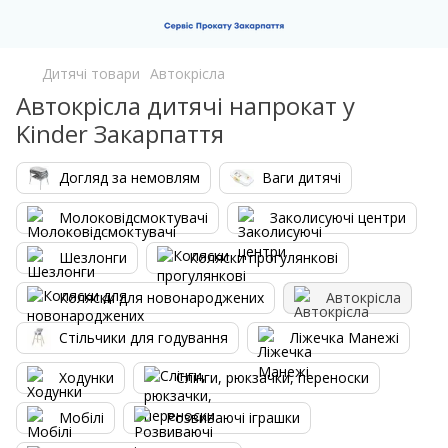
Дитячі товари
Автокрісла
Автокрісла дитячі напрокат у
Kinder Закарпаття
Догляд за немовлям
Ваги дитячі
Молоковідсмоктувачі
Заколисуючі центри
Шезлонги
Коляски прогулянкові
Коляски для новонароджених
Автокрісла
Стільчики для годування
Ліжечка Манежі
Ходунки
Слінги, рюкзачки, переноски
Мобілі
Розвиваючі іграшки