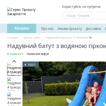
Перейти до основного контенту
Користуйся, не купуючи
Про нас
Умови прокату
Доставка
Каталог
Головна
Дитяче свято
Надувний Атракціон 💦"Elephant"🐘
Надувний батут з водяною гірко
В наявності
Написати відгук
ВІДЕО