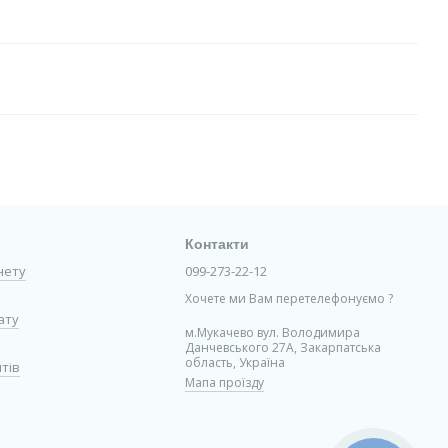
Контакти
інету
099-273-22-12
Хочете ми Вам перетелефонуємо ?
ату
м.Мукачево вул. Володимира
Данчевського 27А, Закарпатська
область, Україна
нтів
Мапа проїзду