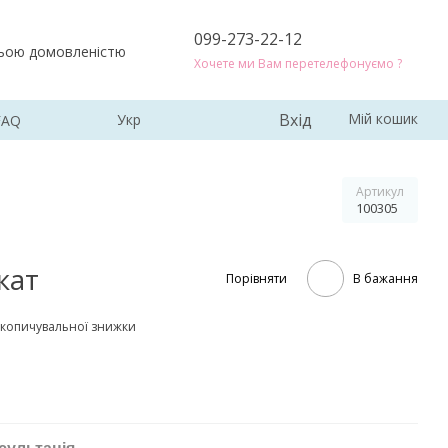
099-273-22-12
ньою домовленістю
Хочете ми Вам перетелефонуємо ?
Вхід
Мій кошик
Укр
FAQ
Артикул
100305
кат
Порівняти
В бажання
копичувальної знижки