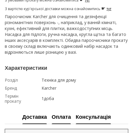
З умовами прокату можна ознайомитись
тут
☛
З вартістю кур'єрської доставки можна ознайомитись
тут
Пароочисник Karcher для очищення та дезінфекції
різноманітних поверхонь -, наприклад, у ванній кімнаті,
кухні, ефективний для плитки, важкодоступних місць.
Насадка для підлоги, ручна насадка, кругла щітка та багато
інших аксесуарів в комплекті. Обидва пароочисники прокату
в своєму складі включають одинковий набір насадок та
відрізняються лише різницею у вазі.
Характеристики
Розділ
Техніка для дому
Бренд
Karcher
Термін
1доба
прокату
Доставка
Оплата
Консультація