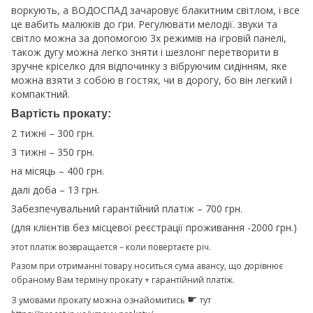
воркують, а ВОДОСПАД зачаровує блакитним світлом, і все
це вабить малюків до гри.
Регулювати мелодії.
звуки та
світло можна за допомогою 3х режимів на ігровій панелі,
також дугу можна легко зняти і шезлонг перетворити в
зручне кріселко для відпочинку з вібруючим сидінням, яке
можна взяти з собою в гостях, чи в дорогу, бо він легкий і
компактний.
Вартість прокату:
2 тижні – 300 грн.
3 тижні – 350 грн.
на місяць – 400 грн.
далі доба – 13 грн.
Забезпечувальний гарантійний платіж – 700 грн.
(для клієнтів без місцевої реєстрації проживання -2000 грн.)
этот платіж возвращается – коли повертаєте річ.
Разом при отриманні товару носиться сума авансу, що дорівнює
обраному Вам терміну прокату + гарантійний платіж.
☛
З умовами прокату можна ознайомитись
тут