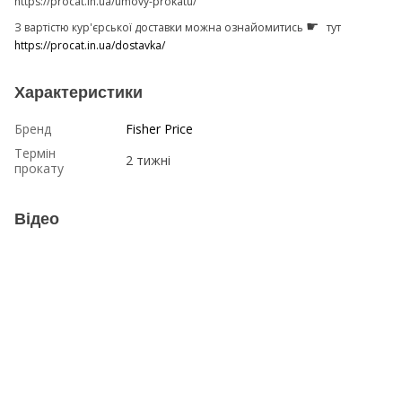
https://procat.in.ua/umovy-prokatu/
☛
З вартістю кур'єрської доставки можна ознайомитись
тут
https://procat.in.ua/dostavka/
Характеристики
Бренд
Fisher Price
Термін
2 тижні
прокату
Відео