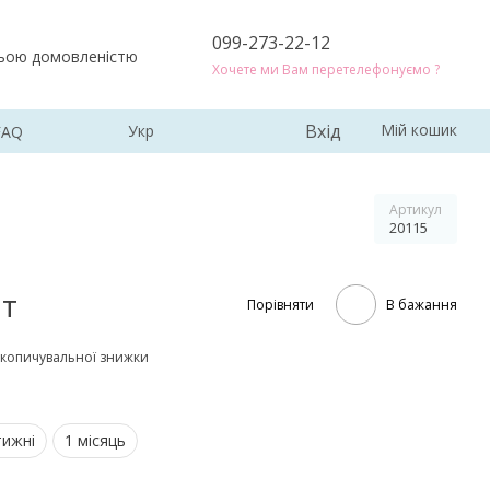
099-273-22-12
ньою домовленістю
Хочете ми Вам перетелефонуємо ?
Вхід
Мій кошик
Укр
FAQ
Артикул
20115
ат
Порівняти
В бажання
копичувальної знижки
тижні
1 місяць