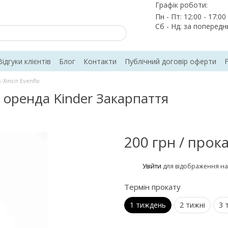
Графік роботи:
Пн - Пт: 12:00 - 17:00
Сб - Нд: за поперед
Відгуки клієнтів
Блог
Контакти
Публічний договір оферти
Хіпсіт Evenflo
, оренда Kinder Закарпаття
200 грн / прок
%
Увійти
для відображення на
Термін прокату
1 тиждень
2 тижні
3 