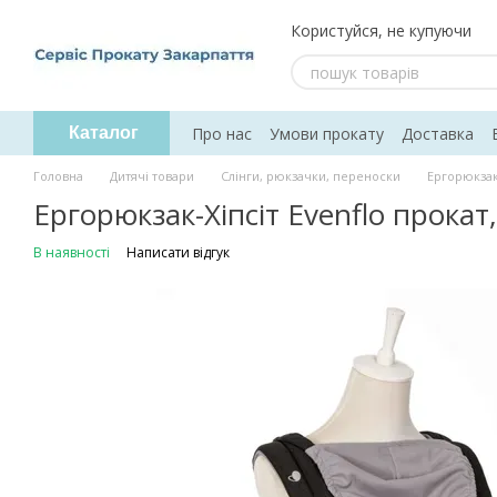
Перейти до основного контенту
Користуйся, не купуючи
Про нас
Умови прокату
Доставка
Каталог
Головна
Дитячі товари
Слінги, рюкзачки, переноски
Ергорюкзак-
Ергорюкзак-Хіпсіт Evenflo прокат
В наявності
Написати відгук