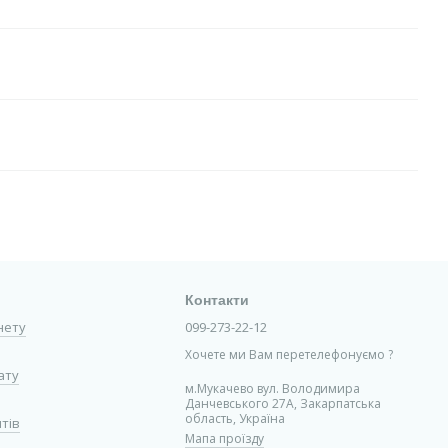
Контакти
інету
099-273-22-12
Хочете ми Вам перетелефонуємо ?
ату
м.Мукачево вул. Володимира
Данчевського 27А, Закарпатська
область, Україна
нтів
Мапа проїзду