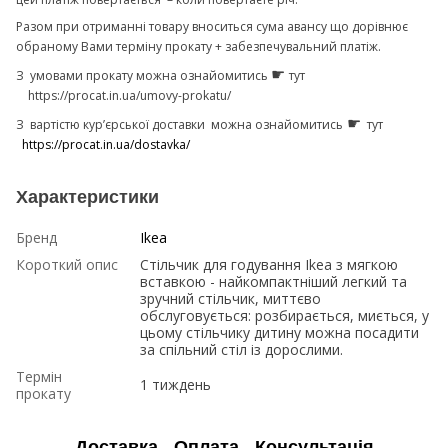
Разом при отриманні товару вноситься сума авансу що дорівнює
обраному Вами терміну прокату + забезпечувальний платіж.
☛
З умовами прокату можна ознайомитись
тут
https://procat.in.ua/umovy-prokatu/
☛
З вартістю кур’єрської доставки можна ознайомитись
тут
https://procat.in.ua/dostavka/
Характеристики
Бренд
Ikea
Короткий опис
Стільчик для годування Ikea з мягкою
вставкою - найкомпактніший легкий та
зручний стільчик, миттєво
обслуговується: розбирається, миється, у
цьому стільчику дитину можна посадити
за спільний стіл із дорослими.
Термін
1 тиждень
прокату
Доставка
Оплата
Консультація