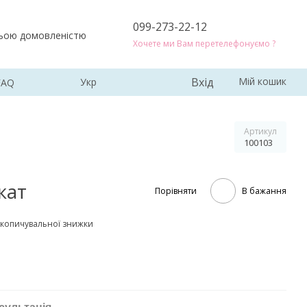
099-273-22-12
ньою домовленістю
Хочете ми Вам перетелефонуємо ?
Вхід
Мій кошик
Укр
FAQ
Артикул
100103
кат
Порівняти
В бажання
копичувальної знижки