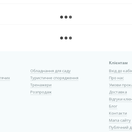
Клієнтам
Обладнання для саду
Вхід до каб
тячих
Туристичне спорядження
Про нас
Тренажери
Умови прок
Розпродаж
Доставка
Відгуки кліє
Блог
Контакти
Мапа сайту
Публічний д