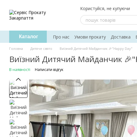
Перейти до основного контенту
Користуйся, не купуючи
Про нас
Умови прокату
Доставка
Каталог
Головна
Дитяче свято
Виїзний Дитячий Майданчик 🎉"Happy Day"
Виїзний Дитячий Майданчик 🎉"
В наявності
Написати відгук