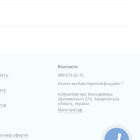
Контакти
інету
099-273-22-12
Хочете ми Вам перетелефонуємо ?
ату
м.Мукачево вул. Володимира
Данчевського 27А, Закарпатська
область, Україна
нтів
Мапа проїзду
оговір оферти